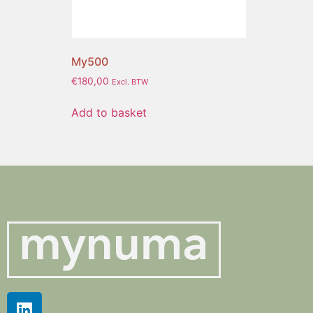
My500
€
180,00
Excl. BTW
Add to basket