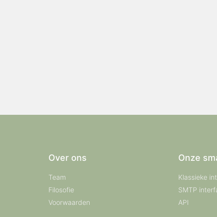
Over ons
Onze sm
Team
Klassieke in
Filosofie
SMTP interf
Voorwaarden
API