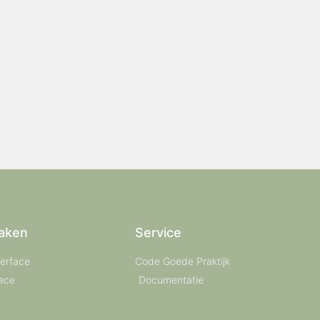
aken
Service
terface
Code Goede Praktijk
ace
Documentatie